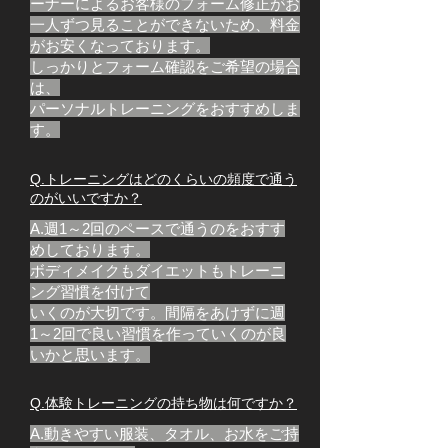
ーナーによるお客様のフォーム修正がお
一人ずつ見ることができないため、料金
がお安くなっております。
しっかりとフォーム確認を
​ご希望の場合
は、
パーソナルトレーニングをおすすめしま
す。
​Q.トレーニングはどのくらいの頻度で通う
のがいいですか？
A.週1～2回のペースで通うのをおすす
めしております。
​ボディメイクもダイエットもトレーニ
ング習慣を付けて
いくのが大切です。間隔をあけずに週
1～2回で良い習慣を作っていくのが良
いかと思います。
Q.体験トレーニングの持ち物は何ですか？
A.動きやすい服装、タオル、お水をご持