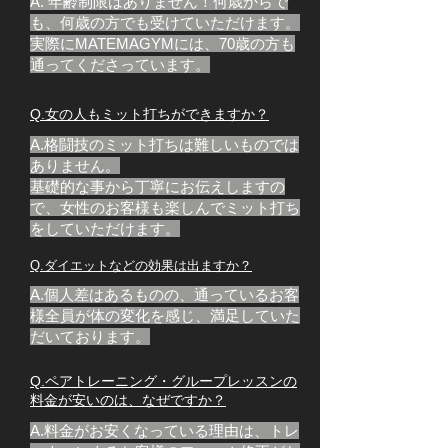
A. 年齢制限はありません！何歳からで
も、何歳の方でも受けていただけます。​
実際にMATEMAGYMには、70歳の方も
通ってくださっています。
​Q.女の人もミット打ちができますか？
A.格闘技のミット打ちは難しいものでは
ありません。
基礎的な事から丁寧にお伝えしますの
で、女性のお客様も
楽しんでミット打ち
をしていただけます。
​Q.ダイエットなどの効果は出ますか
？
A.個人差はあるものの、通っているお客
様全員が体の変化を感じ、満足していた
だいております。
​Q.ペアトレーニング・グループレッスンの
料金が安いのは、なぜですか？
A.料金がお安くなっている理由は、トレ